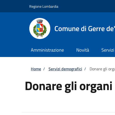
Salta al contenuto principale
Skip to footer content
Regione Lombardia
Comune di Gerre de'
Amministrazione
Novità
Servizi
Briciole di pane
Home
/
Servizi demografici
/
Donare gli org
Donare gli organi