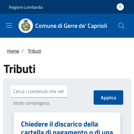
Salta al contenuto principale
Skip to footer content
Regione Lombardia
Comune di Gerre de' Caprioli
Briciole di pane
Home
/
Tributi
Tributi
Cerca i contenuti che nel
titolo contengono:
Chiedere il discarico della
cartella di pagamento o di una