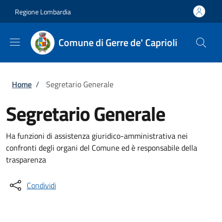
Salta al contenuto principale
Skip to footer content
Regione Lombardia
Comune di Gerre de' Caprioli
Briciole di pane
Home
/
Segretario Generale
Segretario Generale
Ha funzioni di assistenza giuridico-amministrativa nei
confronti degli organi del Comune ed è responsabile della
trasparenza
Condividi