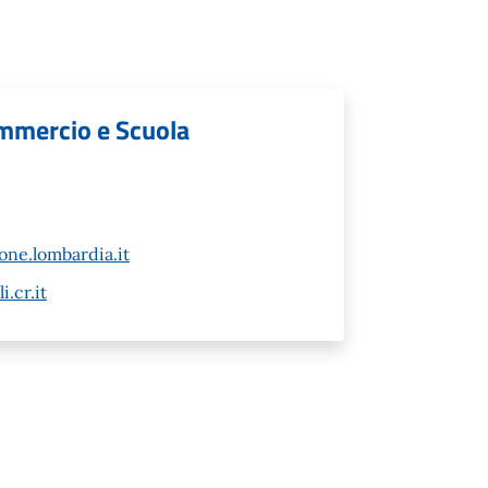
mmercio e Scuola
ne.lombardia.it
.cr.it