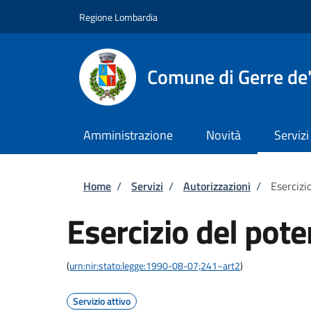
Salta al contenuto principale
Skip to footer content
Regione Lombardia
Comune di Gerre de'
Amministrazione
Novità
Servizi
Briciole di pane
Home
/
Servizi
/
Autorizzazioni
/
Esercizi
Esercizio del pote
(
urn:nir:stato:legge:1990-08-07;241~art2
)
Servizio attivo