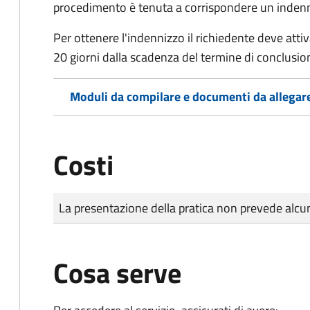
procedimento è tenuta a corrispondere un indenniz
Per ottenere l'indennizzo il richiedente deve attiva
20 giorni dalla scadenza del termine di conclusi
Moduli da compilare e documenti da allegar
Costi
Tipo di pagamento
Importo
La presentazione della pratica non prevede al
Cosa serve