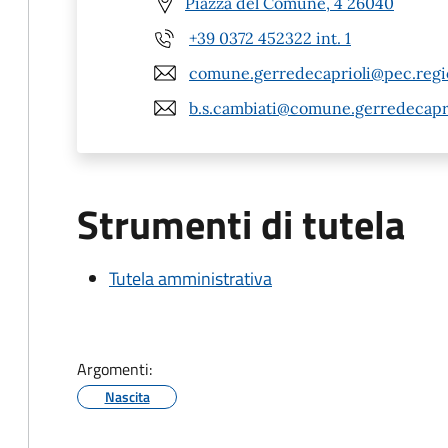
Piazza del Comune, 4 26040
+39 0372 452322 int. 1
comune.gerredecaprioli@pec.regio
b.s.cambiati@comune.gerredecaprio
Strumenti di tutela
Tutela amministrativa
Argomenti:
Nascita