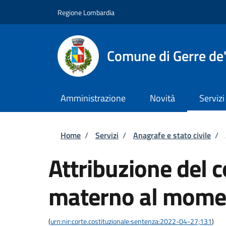
Salta al contenuto principale
Skip to footer content
Regione Lombardia
Comune di Gerre de'
Amministrazione
Novità
Servizi
Briciole di pane
Home
/
Servizi
/
Anagrafe e stato civile
/
Attribuzione del
materno al momen
(
urn:nir:corte.costituzionale:sentenza:2022-04-27;131
)