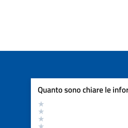
Quanto sono chiare le info
Valutazione
Valuta 5 stelle su 5
Valuta 4 stelle su 5
Valuta 3 stelle su 5
Valuta 2 stelle su 5