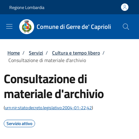
Salta al contenuto principale
Skip to footer content
Regione Lombardia
Comune di Gerre de' Caprioli
Briciole di pane
Home
/
Servizi
/
Cultura e tempo libero
/
Consultazione di materiale d'archivio
Consultazione di
materiale d'archivio
(
urn:nir:stato:decreto.legislativo:2004-01-22;42
)
Servizio attivo