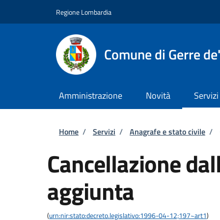
Salta al contenuto principale
Skip to footer content
Regione Lombardia
Comune di Gerre de'
Amministrazione
Novità
Servizi
Briciole di pane
Home
/
Servizi
/
Anagrafe e stato civile
/
Cancellazione dall
aggiunta
(
urn:nir:stato:decreto.legislativo:1996-04-12;197~art1
)