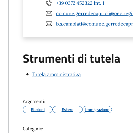
+39 0372 452322 int. 1
comune.gerredecaprioli@pec.regio
b.s.cambiati@comune.gerredecaprio
Strumenti di tutela
Tutela amministrativa
Argomenti:
Elezioni
Estero
Immigrazione
Categorie: