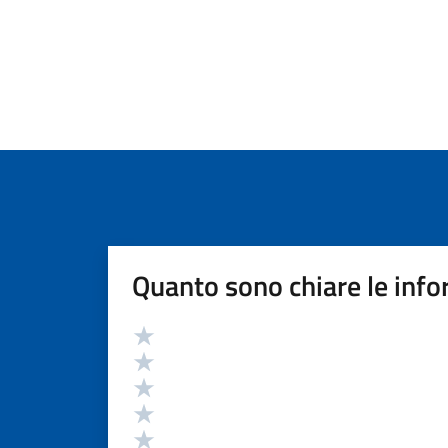
Quanto sono chiare le info
Valutazione
Valuta 5 stelle su 5
Valuta 4 stelle su 5
Valuta 3 stelle su 5
Valuta 2 stelle su 5
Valuta 1 stelle su 5