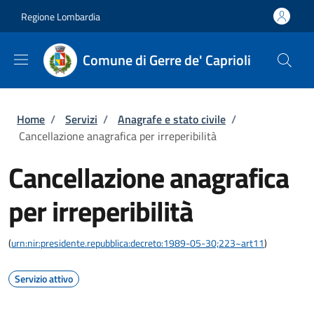
Salta al contenuto principale
Skip to footer content
Regione Lombardia
Comune di Gerre de' Caprioli
Briciole di pane
Home
/
Servizi
/
Anagrafe e stato civile
/
Cancellazione anagrafica per irreperibilità
Cancellazione anagrafica
per irreperibilità
(
urn:nir:presidente.repubblica:decreto:1989-05-30;223~art11
)
Servizio attivo