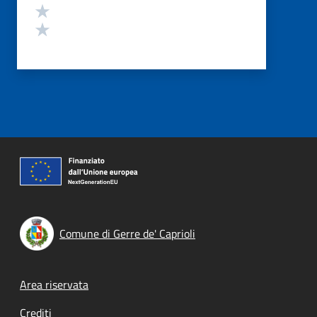
Valuta 2 stelle su 5
Valuta 1 stelle su 5
Comune di Gerre de' Caprioli
Footer menu
Area riservata
Crediti