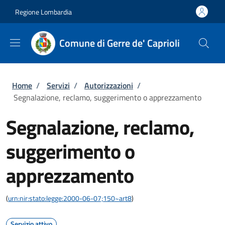
Salta al contenuto principale
Skip to footer content
Regione Lombardia
Comune di Gerre de' Caprioli
Briciole di pane
Home
/
Servizi
/
Autorizzazioni
/
Segnalazione, reclamo, suggerimento o apprezzamento
Segnalazione, reclamo,
suggerimento o
apprezzamento
(
urn:nir:stato:legge:2000-06-07;150~art8
)
Servizio attivo